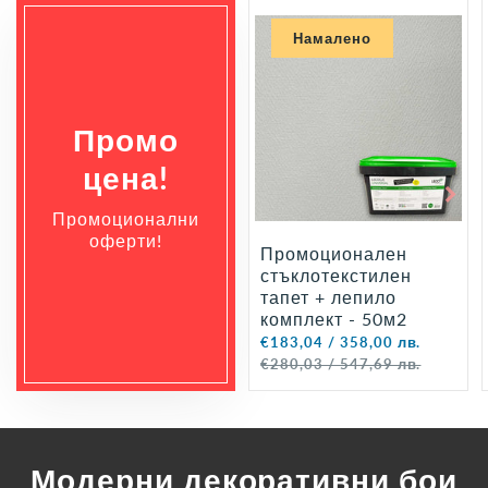
Намалено
Промо
цена!
Промоционални
оферти!
Промоционален
стъклотекстилен
тапет + лепило
комплект - 50м2
€183,04 / 358,00 лв.
€280,03 / 547,69 лв.
Модерни декоративни бои