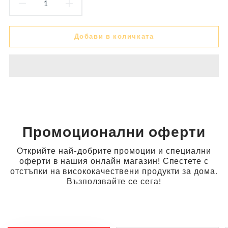
Намали
Увеличи
количеството
количеството
Добави в количката
за
за
Пясъчна
Пясъчна
мазилка
мазилка
за
за
стени
стени
Промоционални оферти
комплект
комплект
Открийте най-добрите промоции и специални
-
-
оферти в нашия онлайн магазин! Спестете с
отстъпки на висококачествени продукти за дома.
Sabulador
Sabulador
Възползвайте се сега!
+
+
Основа
Основа