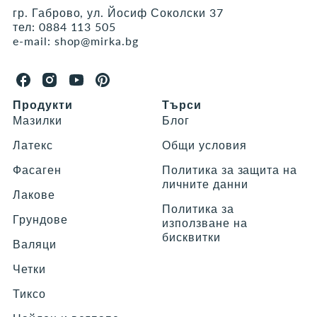
гр. Габрово, ул. Йосиф Соколски 37
тел:
0884 113 505
e-mail:
shop@mirka.bg
М
М
М
М
а
а
а
а
Продукти
Търси
г
г
г
г
Мазилки
Блог
а
а
а
а
з
з
з
з
Латекс
Общи условия
и
и
и
и
Фасаген
Политика за защита на
н
н
н
н
личните данни
М
М
М
М
Лакове
и
и
и
и
Политика за
р
р
р
р
Грундове
използване на
к
к
к
к
бисквитки
а
а
а
а
Валяци
o
o
o
o
Четки
n
n
n
n
F
I
Y
P
Тиксо
a
n
o
i
c
s
u
n