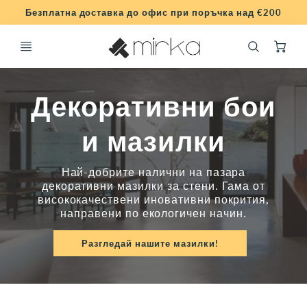
Промо
Безплатна доставка до офис при поръчка над €200
лента
Ca
Декоративни бои
и мазилки
Най-добрите налични на пазара
декоративни мазилки за стени. Гама от
висококачествени иновативни покрития,
направени по екологичен начин.
Разгледай нашите мазилки!